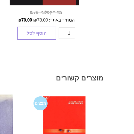
מחיר קטלוגי: ₪78
המחיר
המחיר
המחיר באתר:
78.00
₪
70.00
₪
המקורי
הנוכחי
כמות
הוסף לסל
היה:
הוא:
של
₪70.00.
₪78.00.
חצויה
מוצרים קשורים
מבצע!