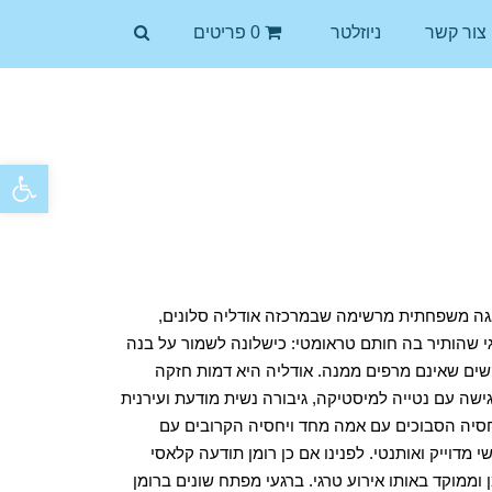
צור קשר
ניוזלטר
0 פריטים
פתח סרגל
אגה משפחתית מרשימה שבמרכזה אודליה סלונים,
גי שהותיר בה חותם טראומטי: כישלונה לשמור על בנה
שים שאינם מרפים ממנה. אודליה היא דמות חזקה
ישה עם נטייה למיסטיקה, גיבורה נשית מודעת ועירנית
סיה הסבוכים עם אמה מחד ויחסיה הקרובים עם
 מדוייק ואותנטי. לפנינו אם כן רומן תודעה קלאסי
וממוקד באותו אירוע טרגי. ברגעי מפתח שונים ברומן