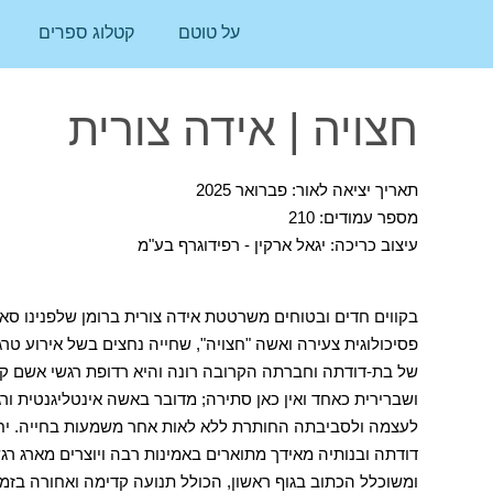
על טוטם
קטלוג ספרים
חצויה | אידה צורית
תאריך יציאה לאור: פברואר 2025
מספר עמודים: 210
עיצוב כריכה: יגאל ארקין - רפידוגרף בע"מ
בקווים חדים ובטוחים משרטטת אידה צורית ברומן שלפנינו ס
פסיכולוגית צעירה ואשה "חצויה", שחייה נחצים בשל אירוע טר
של בת-דודתה וחברתה הקרובה רונה והיא רדופת רגשי אשם ק
ושברירית כאחד ואין כאן סתירה; מדובר באשה אינטליגנטית ורג
לעצמה ולסביבתה החותרת ללא לאות אחר משמעות בחייה. יח
דודתה ובנותיה מאידך מתוארים באמינות רבה ויוצרים מארג רגשי
ומשוכלל הכתוב בגוף ראשון, הכולל תנועה קדימה ואחורה בזמן 