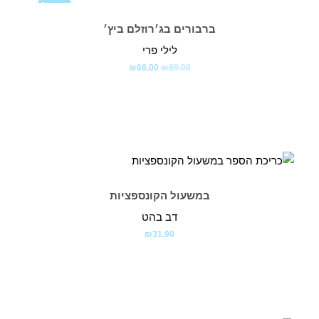
מבצע!
ברבורים בג׳רוזלם ביץ׳
לילי פרי
המחיר
המחיר
₪
66.00
₪
89.00
המקורי
הנוכחי
היה:
הוא:
₪66.00.
₪89.00.
במשעול הקונספציות
דב בהט
₪
31.90