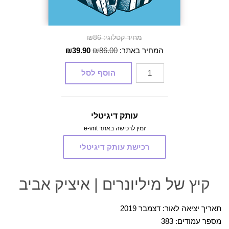
מחיר קטלוגי: ₪86
המחיר
המחיר
המחיר באתר:
86.00
₪
39.90
₪
המקורי
הנוכחי
כמות
הוסף לסל
היה:
הוא:
של
₪39.90.
₪86.00.
קיץ
של
עותק דיגיטלי
מיליונרים
זמין לרכישה באתר e-vrit
רכישת עותק דיגיטלי
קיץ של מיליונרים | איציק אביב
תאריך יציאה לאור: דצמבר 2019
מספר עמודים: 383