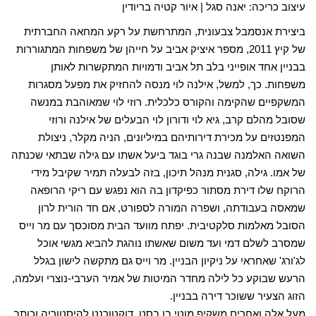
עיצוב כריכה: יאנה סגל | איור קטיה בריודין
ביצירת אנסמבל צבעונית, המתרחשת על רקע המחאה החברתית
של קיץ 2011, מספר איציק אביב על חייהן של משפחות המתגוררות
בבניין אחד אופייני בלב תל אביב ודמויות המתקשרות לאותן
משפחות. כך, למשל, אילנה לוי מנסה להחזיק את מפעל מסגרות
המשקפיים שהקימה והקורס כלכלית. רוזי לוי שמאוהבת במנשה
שסובל מהלם קרב, גיא לוי ודורון לוי הבעלים של אילנה ורוזי
המפנטזים על מכירת דירותיהם במיליונים, הניה מקלר, ניצולת
השואה האלמנה שבנה גרי בוגד ביעל אשתו עם גילה שבתאי שכנתה
של אמו. גילה, סגנית מנהל תיכון, בזה לבעלה תמיר שקיבל מידי
הרוקח שלו דירת מסתור כפיקדון בה הוא נפגש עם ריקי הרופאה
שמאסה בעבודתה, ושפרה המורה לספורט, אם חד הורית לרון
הסובל מאלמות סלקטיבית. יפתח מוועד הבית מסוכסך עם מר וייס
שמסרב לשלם דמי ועד משום שאשתו נוהגת להביא מגשי אוכל
לג'ורג' שאחראי על ניקיון הבניין. מר וייס גם מתקשה לישון בגלל
הרעש שבוקע כל לילה מחדר המיטות של אמיר הערבי-נוצרי ועלמה,
הזוג הצעיר ששוכר דירה בבניין.
מעל אלה ואחרים משקיף מוטי בן בסט, דוקטורנט להיסטוריה וכותב