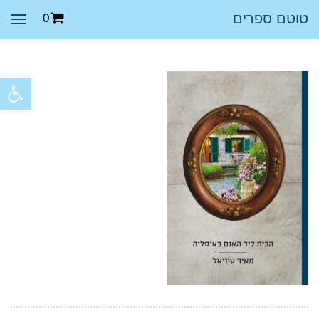
טוטם ספרים
0
תפר
פתח סרגל