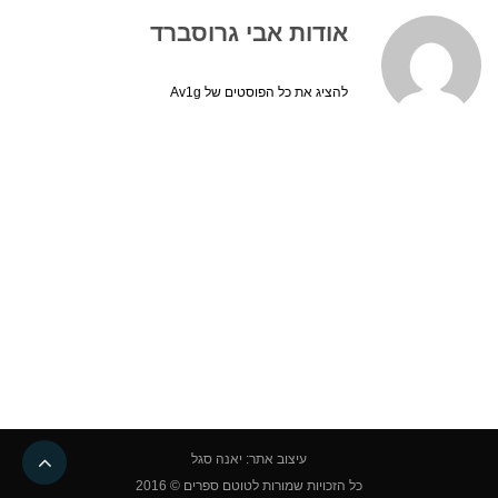
אודות אבי גרוסברד
להציג את כל הפוסטים של Av1g
גליל
עיצוב אתר: יאנה סגל
לרא
כל הזכויות שמורות לטוטם ספרים © 2016