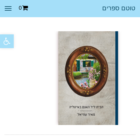
טוטם ספרים
0
תפר
פתח סרגל