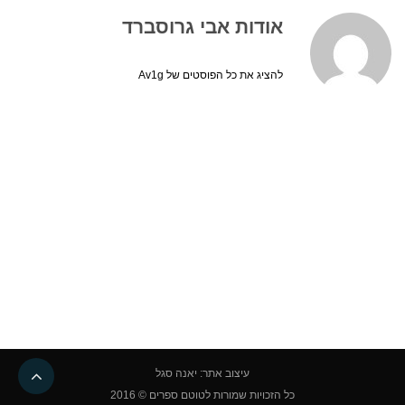
אודות אבי גרוסברד
להציג את כל הפוסטים של Av1g
גליל
עיצוב אתר: יאנה סגל
לרא
כל הזכויות שמורות לטוטם ספרים © 2016