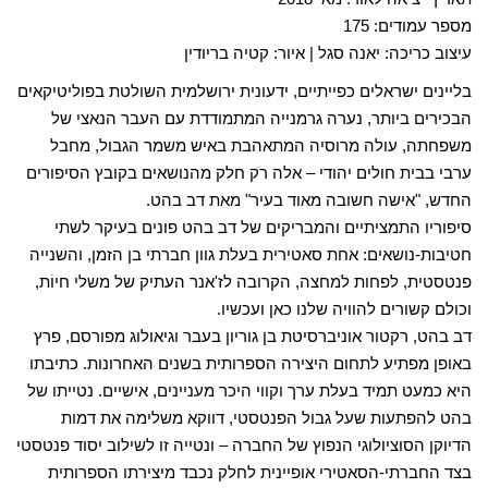
מספר עמודים: 175
עיצוב כריכה: יאנה סגל | איור: קטיה בריודין
בליינים ישראלים כפייתיים, ידעונית ירושלמית השולטת בפוליטיקאים
הבכירים ביותר, נערה גרמנייה המתמודדת עם העבר הנאצי של
משפחתה, עולה מרוסיה המתאהבת באיש משמר הגבול, מחבל
ערבי בבית חולים יהודי – אלה רק חלק מהנושאים בקובץ הסיפורים
החדש, "אישה חשובה מאוד בעיר" מאת דב בהט.
סיפוריו התמציתיים והמבריקים של דב בהט פונים בעיקר לשתי
חטיבות-נושאים: אחת סאטירית בעלת גוון חברתי בן הזמן, והשנייה
פנטסטית, לפחות למחצה, הקרובה לז'אנר העתיק של משלי חיוֹת,
וכולם קשורים להוויה שלנו כאן ועכשיו.
דב בהט, רקטור אוניברסיטת בן גוריון בעבר וגיאולוג מפורסם, פרץ
באופן מפתיע לתחום היצירה הספרותית בשנים האחרונות. כתיבתו
היא כמעט תמיד בעלת ערך וקווי היכר מעניינים, אישיים. נטייתו של
בהט להפתעות שעל גבול הפנטסטי, דווקא משלימה את דמות
הדיוקן הסוציולוגי הנפוץ של החברה – ונטייה זו לשילוב יסוד פנטסטי
בצד החברתי-הסאטירי אופיינית לחלק נכבד מיצירתו הספרותית