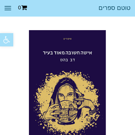
טוטם ספרים
0
תפר
פתח סרגל