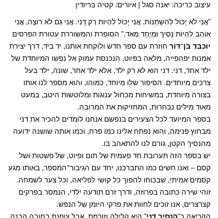
עיצוב כריכה: יאנה סגל | איורים: קטיה בריודין
"אֲנִי לֹא יָכוֹל לְהִשְׁתַּנּוֹת. אֲנִי יָכוֹל לִהְיוֹת רַק דָּנִי. אֲנִי גַּם לֹא רוֹצֶה, אֲנִי
אוֹהֵב לִהְיוֹת נָסִיךְ וּמְיֻחָד מְאֹד." הסופרת והמשוררת עטורת הפרסים
יוכבד בן
־
דור
חוזרת עם ספר חדש ולוקחת אותנו, יד ביד, דרך יצירת
אמנות יפהפייה, מלאה בפיוט, הנכנסת עמוק אל נפשו המיוחדת של
ילד אחד, דני. דני הוא לא רק ילד, אלא ילד אחר, שונה, ילד בעל
צרכים מיוחדים. הסיפור שלו מיוחד, כמוהו, והוא מספר לנו אותו
בצורה מיוחדת, במשיחות מכחול ענוגות ומלוטשות היטב, במעט
מאוד מילים נבחרות, המחזיקות את המרובה.
בספר המיועד לכל הצעירים בנפשם אנחנו לומדים להכיר את דני
מבחוץ פנימה, והוא נפתח אלינו כמו פרח, וכמו אותה שושנה ידועה
מהנסיך הקטן, גורם לנו להתאהב בו.
יש בספר הזה תערובת חד פעמית של תום ופיוט, של פשטות ושל
קסם – ואנו חשים כמו התברכנו, יחד עם הגיבור־המספר, באותו מגע
קסמים אמיתי, שבכוחו להפוך כל קושי לפליאה, וכל צער לשמחה.
זוהי שירה כתובה בפרוזה, ודרך זרם תודעה ילדי, הנמסר בפרקים
קצרצרים, אנו זוכים לחוות את פרקי היומן של הנפש.
הקריאה ב"
הנסיך דני
" היא קלילה וזורמת, אבל צופנת בחובה הבנה