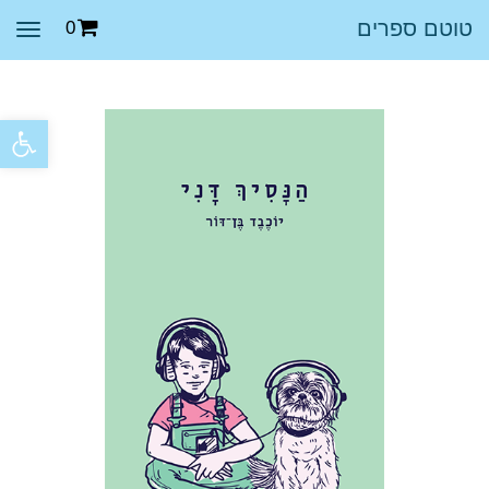
טוטם ספרים
0
תפר
פתח סרגל