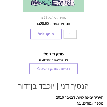
מחיר קטלוגי: ₪59
המחיר באתר:
29.90
₪
כמות
הוסף לסל
של
הנסיך
דני
עותק דיגיטלי
זמין לרכישה באתר e-vrit
רכישת עותק דיגיטלי
הנסיך דני | יוכבד בן־דור
תאריך יציאה לאור: דצמבר 2016
מספר עמודים: 51