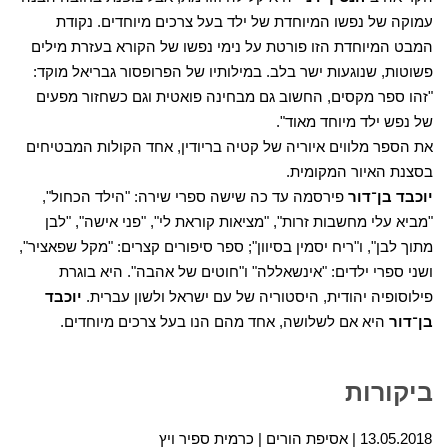
עמוקה של נפשו המיוחדת של ילד בעל צרכים מיוחדים. נקודת
המבט המיוחדת הזו פורטת על נימי נפשו של הקורא בעזרת מילים
פשוטות, שנוגעות ישר בלב. במילותיו של הפרופסור גבריאל מוקד:
"זהו ספר מקסים, החשוב גם מבחינה פואטית וגם כשחזור מפעים
של נפש ילד מיוחד מאוד".
את הספר מלווים איוריה של קטיה בריודין, אחד הקולות המבטיחים
בסצנת האיור המקומית.
יוכבד בן
־
דור
פירסמה עד כה שישה ספרי שירה: "הילד הכחול",
"מביא עלי מחשבות זרות", "מציאות קוראת לי", "פני אישה", "לבן
מתוך לבן", ו"ריח יסמין בסיוון"; ספר סיפורים קצרים: "מקל שפאציר",
ושני ספרי ילדים: "אינשאללה" ו"חוטים של אהבה". היא בוגרת
פילוסופיה יהודית, היסטוריה של עם ישראל ולשון עברית.
יוכבד
בן
־
דור
היא אם לשלושה, אחד מהם הנו בעל צרכים מיוחדים.
ביקורות
13.05.2018
אסיפת הורים | כרמית ספיר ויץ