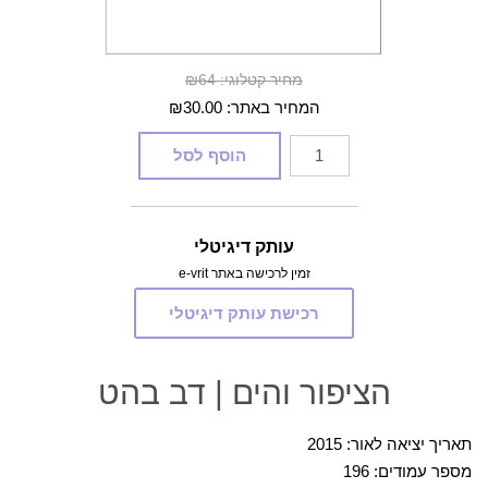
מחיר קטלוגי: ₪64
המחיר באתר:
30.00
₪
כמות
הוסף לסל
של
הציפור
והים
עותק דיגיטלי
זמין לרכישה באתר e-vrit
רכישת עותק דיגיטלי
הציפור והים | דב בהט
תאריך יציאה לאור: 2015
מספר עמודים: 196