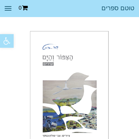
טוטם ספרים
0
תפר
פתח סרגל