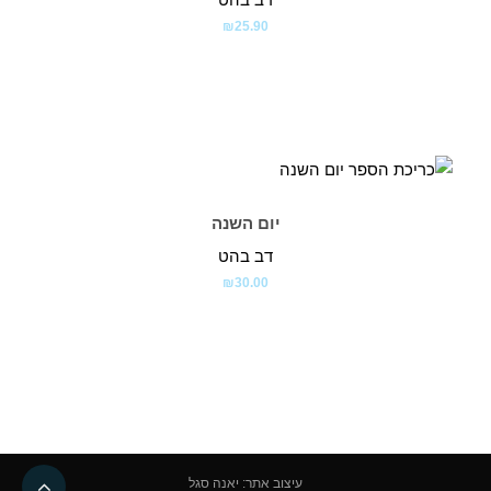
₪
25.90
יום השנה
דב בהט
₪
30.00
גליל
עיצוב אתר: יאנה סגל