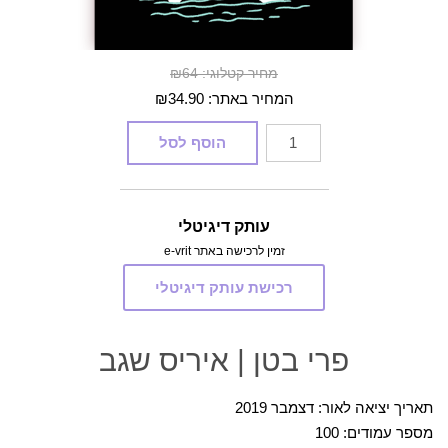
מחיר קטלוגי: ₪64
המחיר באתר:
34.90
₪
כמות
הוסף לסל
של
פרי
בטן
עותק דיגיטלי
זמין לרכישה באתר e-vrit
רכישת עותק דיגיטלי
פרי בטן | איריס שגב
תאריך יציאה לאור: דצמבר 2019
מספר עמודים: 100