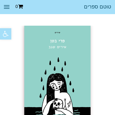
טוטם ספרים
0
תפר
פתח סרגל