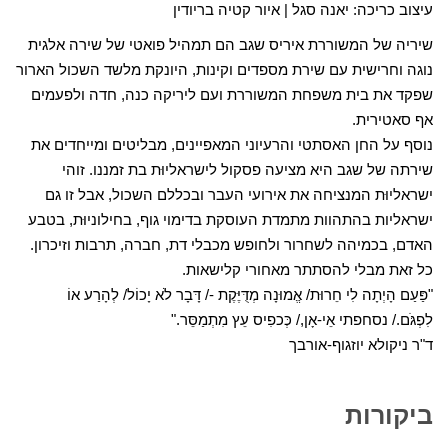
עיצוב כריכה: יאנה סגל | איור קטיה בריודין
שיריה של המשוררת איריס שגב הם תמהיל פואטי של שירה אלגית
נוגה וחרישית עם שירת מספדים וקינות, היונקת מלשד השכול הארור
שפקד את בית משפחת המשוררת ועם ליריקה כנה, חדה ולפעמים
אף סאטירית.
נוסף על החן האסתטי והרעיוני המאפיינים, מבליטים ומייחדים את
שירתה של שגב היא מציעה פסקול לישראליוּת בת זמננו. זוהי
ישראליוּת המנציחה את אירועי העבר ובכללם השכול, אבל זו גם
ישראליות בהתהוות מתמדת העוסקת בדימוי גוף, בחילוניוּת, בטבע
האדם, בכמיהה לשחרור ולחופש מכבלי דת, חברה, תרבות וזיכרון.
כל זאת מבלי להסתתר מאחורי קלישאות.
"פַּעַם הָיְתָה לִי חֵרוּת/ אֱמוּנָה מְדֻּיֶּקֶת -/ דָּבָר לֹא יָכוֹל/ לְהָרַע אוֹ
לִפְגֹּם./ נסחפתי אֵי-אָן,/ כְּכפִיס עֵץ מִתְמַסֵּר."
ד"ר ניקולא יוזגוף-אורבך
ביקורות