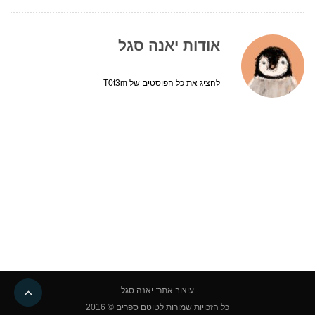
אודות יאנה סגל
להציג את כל הפוסטים של T0t3m
גליל
עיצוב אתר: יאנה סגל
לרא
כל הזכויות שמורות לטוטם ספרים © 2016