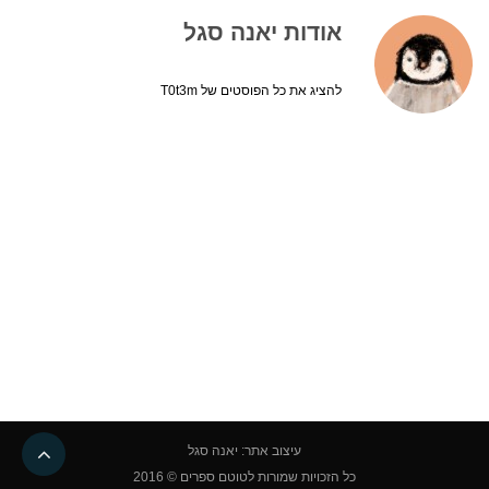
אודות יאנה סגל
להציג את כל הפוסטים של T0t3m
גליל
עיצוב אתר: יאנה סגל
לרא
כל הזכויות שמורות לטוטם ספרים © 2016