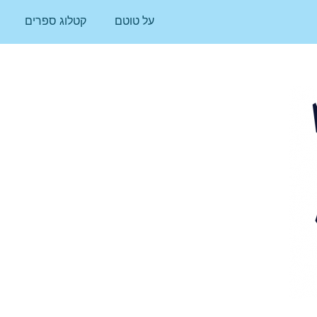
על טוטם
קטלוג ספרים