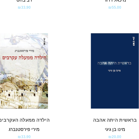
₪
33.90
₪
55.00
בראשית היתה אהבה
הילדה ממעלה העקרבים
מינו בן גיגי
מירי פירסטנברג
₪
33.90
₪
20.00