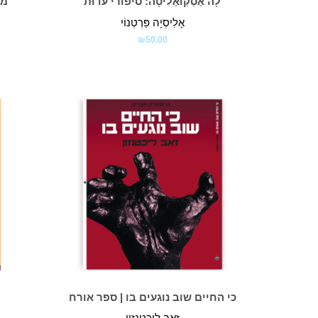
לָה אֶסְקְוּאֶלִיטָה: סיפורי עדוּת
מס
אָלִיסְיָה פַּרְטְנוֹי
₪
50.00
כי החיים שוב נוגעים בו | ספר אורח
זאב ליכטנזון