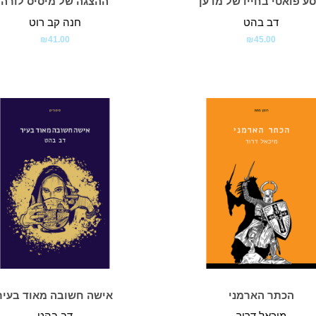
ע פואטי בחייו של מדען
ההצגה של מיסיס לורה
דב בהט
חנה קב רוט
₪
41.00
₪
45.00
הכתר הארמני
אישה חשובה מאוד בעיר
מיכאל דרור
דב בהט