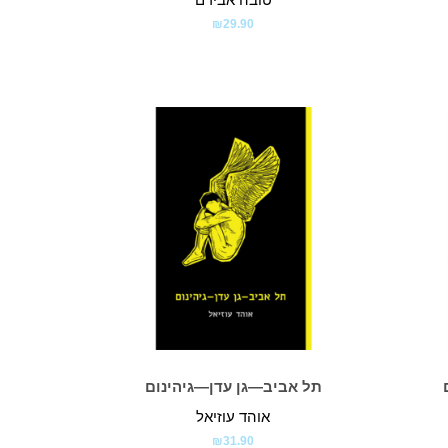
₪
29.90
תל אביב—גן עדן—גיהינום
אוהד עוזיאל
₪
31.90