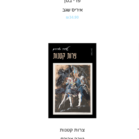
פרי בטן
איריס שגב
₪
34.90
צרות קטנות
טובה אבירם